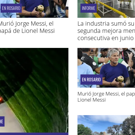
EN ROSARIO
INFORME
Murió Jorge Messi, el
La industria sumó su
papá de Lionel Messi
segunda mejora men
consecutiva en junio
EN ROSARIO
Murió Jorge Messi, el pa
Lionel Messi
HE