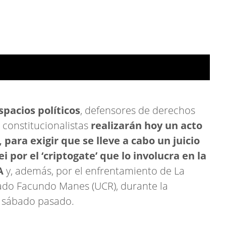
pacios políticos
, defensores de derechos
 constitucionalistas
realizarán hoy un acto
 para exigir que se lleve a cabo un juicio
ei por el ‘criptogate’ que lo involucra en la
A
y, además, por el enfrentamiento de La
tado Facundo Manes (UCR), durante la
l sábado pasado.