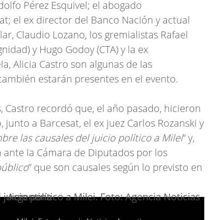
dolfo Pérez Esquivel; el abogado
t; el ex director del Banco Nación y actual
r, Claudio Lozano, los gremialistas Rafael
nidad) y Hugo Godoy (CTA) y la ex
, Alicia Castro son algunas de las
también estarán presentes en el evento.
, Castro recordó que, el año pasado, hicieron
, junto a Barcesat, el ex juez Carlos Rozanski y
bre las causales del juicio político a Milei
” y,
n ante la Cámara de Diputados por los
público
” que son causales según lo previsto en