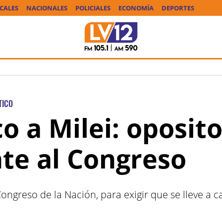
CALES
NACIONALES
POLICIALES
ECONOMÍA
DEPORTES
TICO
ico a Milei: oposit
nte al Congreso
Congreso de la Nación, para exigir que se lleve a c