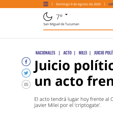
Domingo
9 de
Agosto
de 2026
LO
7°
San Miguel de Tucuman
NACIONALES
|
ACTO
|
MILEI
|
JUICIO POLÍ
Juicio polít
un acto fre
El acto tendrá lugar hoy frente al 
Javier Milei por el ‘criptogate’.