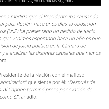
ico a Milei. Foto: Agencia Noticias Argentina
nes a medida que el Presidente iba causando
al país. Recién, hace unos días, la oposición
ria (UxP) ha presentado un pedido de juicio
. Lo que venimos esperando hace un año es que
ión de juicio político en la Cámara de
 y a analizar las distintas causales que hemos
ora.
Presidente de la Nación con el mafioso
 admiración
” que siente por él: “
Después de
, Al Capone terminó preso por evasión de
 como él
”, añadió.