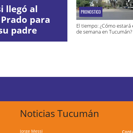
 llegó al
PRONOSTICO
 Prado para
El tiempo: ¿Cómo estará e
su padre
de semana en Tucumán?
Noticias Tucumán
Jorge Messi
Cont