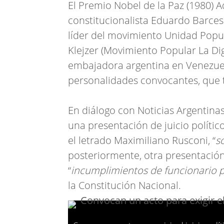
El Premio Nobel de la Paz (1980) A
constitucionalista Eduardo Barcesa
líder del movimiento Unidad Popula
Klejzer (Movimiento Popular La Dig
embajadora argentina en Venezuela
personalidades convocantes, que 
En diálogo con Noticias Argentinas
una presentación de juicio político
el letrado Maximiliano Rusconi, “
so
posteriormente, otra presentació
“
incumplimientos de funcionario 
la Constitución Nacional.