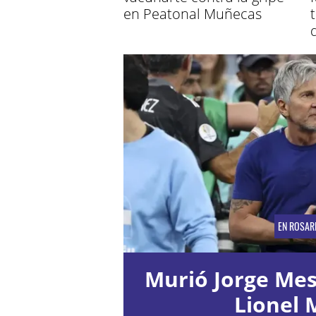
en Peatonal Muñecas
EN ROSAR
Murió Jorge Mess
Lionel 