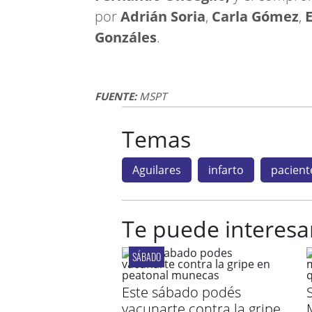
por
Adrián Soria
,
Carla Gómez
,
Gonzáles
.
FUENTE:
MSPT
Temas
Aguilares
infarto
pacient
Te puede interesa
SÁBADO
Este sábado podés
vacunarte contra la gripe
M