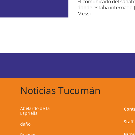
El comunicado del sanato
donde estaba internado 
Messi
Noticias Tucumán
Abelardo de la
Cont
Espriella
Staff
daño
Farma
Dyango