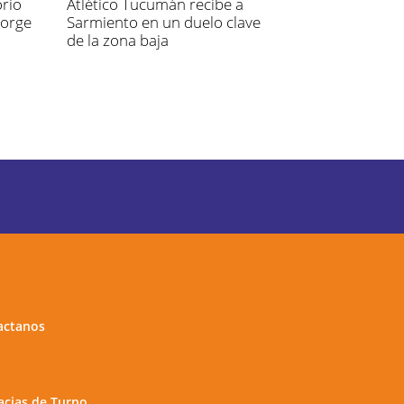
rio
Atlético Tucumán recibe a
Jorge
Sarmiento en un duelo clave
de la zona baja
actanos
cias de Turno