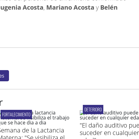
Eugenia Acosta
,
Mariano Acosta
y
Belén
es
r
DETERIORO
FORTALECIMIENTO
"El daño auditivo pu
Semana de la Lactancia
suceder en cualquie
aterna: "Se visibiliza el