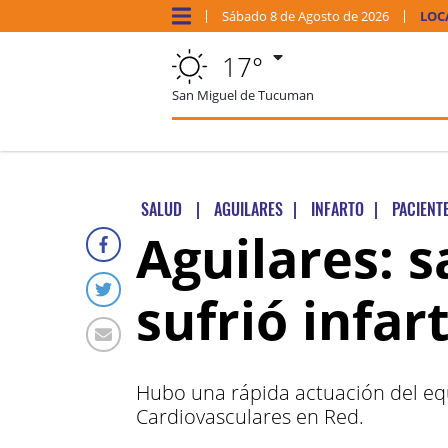
Sábado
8 de
Agosto
de 2026
LOC
17°
San Miguel de Tucuman
SALUD
|
AGUILARES
|
INFARTO
|
PACIENT
Aguilares: 
sufrió infa
Hubo una rápida actuación del equ
Cardiovasculares en Red.