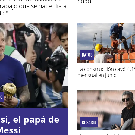
edad"
trabajo que se hace día a
día"
DATOS
La construcción cayó 4,
mensual en junio
IO
i, el papá de
ROSARIO
Messi