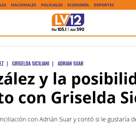
LES
NACIONALES
POLICIALES
ECONOMÍA
DEPORTES
EZ
|
GRISELDA SICILIANI
|
ADRIAN SUAR
ález y la posibil
 con Griselda Sic
ciliación con Adrián Suar y contó si le gustaría d