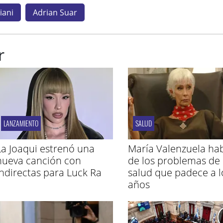
iani
Adrian Suar
r
LANZAMIENTO
SALUD
La Joaqui estrenó una
María Valenzuela ha
nueva canción con
de los problemas de
indirectas para Luck Ra
salud que padece a l
años