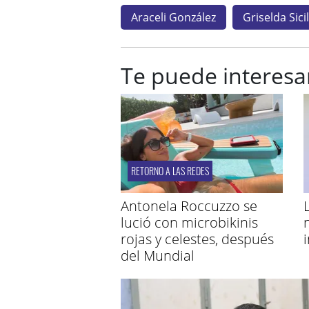
Araceli González
Griselda Sicil
Te puede interesa
RETORNO A LAS REDES
Antonela Roccuzzo se
lució con microbikinis
rojas y celestes, después
del Mundial