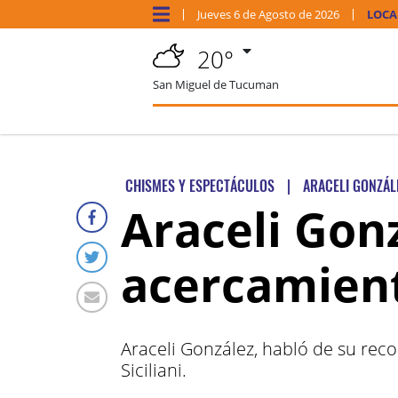
Jueves
6 de
Agosto
de 2026
LOCA
20°
San Miguel de Tucuman
CHISMES Y ESPECTÁCULOS
|
ARACELI GONZÁL
Araceli Gonz
acercamiento
Araceli González, habló de su recon
Siciliani.