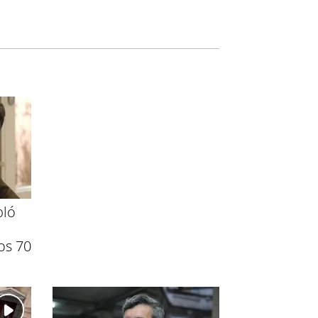
bló
os 70