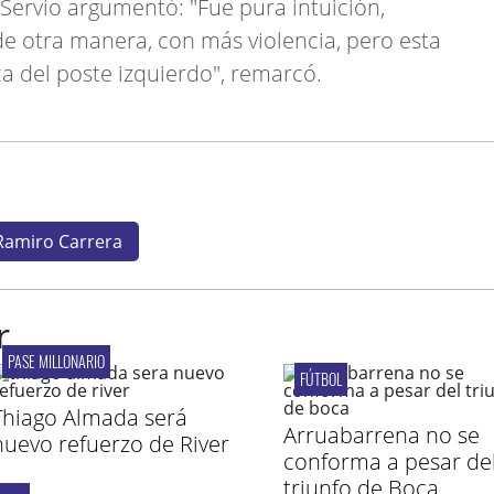
Servio argumentó: "Fue pura intuición,
de otra manera, con más violencia, pero esta
a del poste izquierdo", remarcó.
Ramiro Carrera
r
PASE MILLONARIO
FÚTBOL
Thiago Almada será
Arruabarrena no se
nuevo refuerzo de River
conforma a pesar de
triunfo de Boca