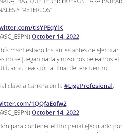
ADA. HAY QUE TENER HUEVOS PARA PATEAR
NALES Y METERLOS"
twitter.com/tIsYPEqYiK
(@SC_ESPN)
October 14, 2022
abía manifestado instantes antes de ejecutar
es no se juegan nada y nosotros peleamos el
ificar su reacción al final del encuentro.
al clave a Carrera en la
#LigaProfesional
.
twitter.com/1QQfaEqfw2
(@SC_ESPN)
October 14, 2022
ción para contener el tiro penal ejecutado por