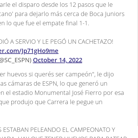
rle el disparo desde los 12 pasos que le
ecano' para dejarlo más cerca de Boca Juniors
 en lo que fue el empate final 1-1.
DIÓ A SERVIO Y LE PEGÓ UN CACHETAZO!
ter.com/Jp71gHo9me
(@SC_ESPN)
October 14, 2022
er huevos si querés ser campeón", le dijo
e las cámaras de ESPN, lo que generó un
en el estadio Monumental José Fierro por esa
 que produjo que Carrera le pegue un
OS ESTABAN PELEANDO EL CAMPEONATO Y