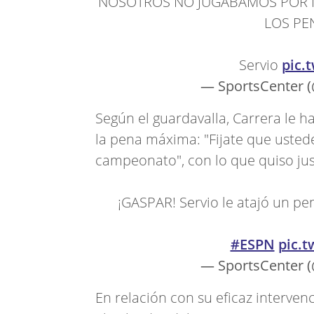
NOSOTROS NO JUGÁBAMOS POR N
LOS PE
Servio
pic.
— SportsCenter 
Según el guardavalla, Carrera le h
la pena máxima: "Fijate que usted
campeonato", con lo que quiso just
¡GASPAR! Servio le atajó un pen
#ESPN
pic.
— SportsCenter 
En relación con su eficaz interven