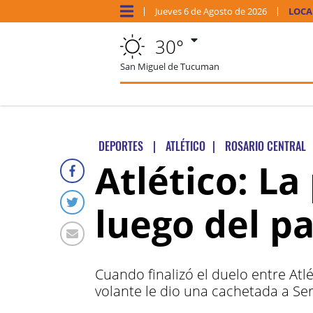
Jueves
6 de
Agosto
de 2026
LOCA
30°
San Miguel de Tucuman
DEPORTES
|
ATLÉTICO
|
ROSARIO CENTRAL
Atlético: La
luego del pa
Cuando finalizó el duelo entre Atl
volante le dio una cachetada a Ser