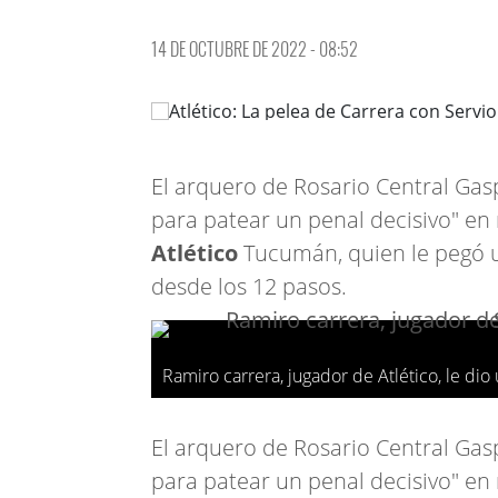
14 DE OCTUBRE DE 2022 - 08:52
El arquero de Rosario Central Gas
para patear un penal decisivo" en 
Atlético
Tucumán, quien le pegó u
desde los 12 pasos.
Ramiro carrera, jugador de Atlético, le dio
El arquero de Rosario Central Gas
para patear un penal decisivo" en 