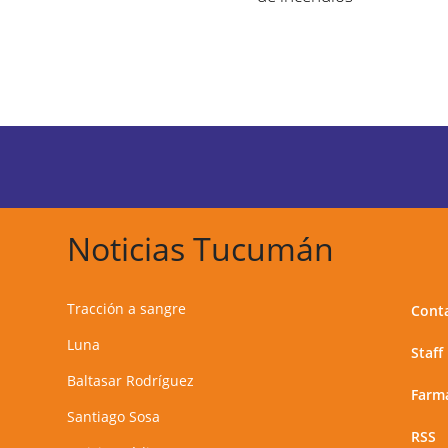
Noticias Tucumán
Tracción a sangre
Cont
Luna
Staff
Baltasar Rodríguez
Farma
Santiago Sosa
RSS