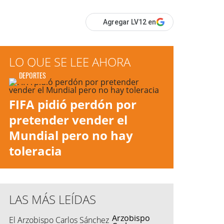
Agregar LV12 en
LO QUE SE LEE AHORA
DEPORTES
FIFA pidió perdón por
pretender vender el
Mundial pero no hay
toleracia
LAS MÁS LEÍDAS
El Arzobispo Carlos Sánchez