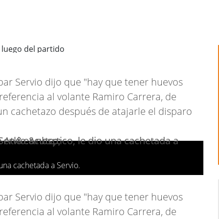
par Servio dijo que "hay que tener huevos
referencia al volante Ramiro Carrera, de
n cachetazo después de atajarle el disparo
 una cachetada a Servio.
par Servio dijo que "hay que tener huevos
referencia al volante Ramiro Carrera, de