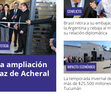
CONFLICTO
Brasil retira a su embaja
la Argentina y rebaja al 
su relación diplomática
STICIA
la ampliación
IMPACTO ECONÓMICO
az de Acheral
La temporada invernal d
más de $25.500 millones
Tucumán