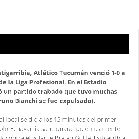
stigarribia, Atlético Tucumán venció 1-0 a
e la Liga Profesional. En el Estadio
gó un partido trabado que tuvo muchas
Bruno Bianchi se fue expulsado).
 al local se dio a los 13 minutos del primer
ablo Echavarría sancionara -polémicamente-
k contra el volante Braian Guille, Estigarribia