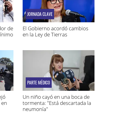
JORNADA CLAVE
dor de
El Gobierno acordó cambios
mínimo
en la Ley de Tierras
PARTE MÉDICO
ejó
Un niño cayó en una boca de
 en
tormenta: "Está descartada la
neumonía"