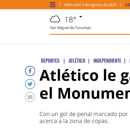
Miércoles
5 de
Agosto
de 2026
LO
18°
San Miguel de Tucuman
DEPORTES
|
ATLÉTICO
|
INDEPENDIENTE
|
Atlético le 
el Monumen
Con un gol de penal marcado por M
acerca a la zona de copas.