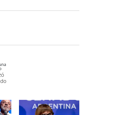
zó
ndo