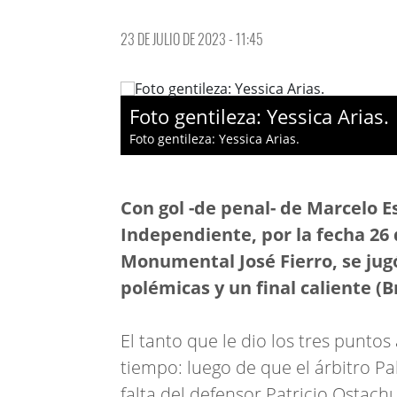
23 DE JULIO DE 2023 - 11:45
Foto gentileza: Yessica Arias.
Foto gentileza: Yessica Arias.
Con gol -de penal- de Marcelo E
Independiente, por la fecha 26 d
Monumental José Fierro, se ju
polémicas y un final caliente (
El tanto que le dio los tres puntos
tiempo: luego de que el árbitro P
falta del defensor Patricio Ostachu