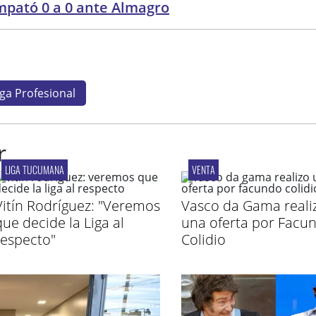
mpató 0 a 0 ante Almagro
iga Profesional
r
LIGA TUCUMANA
VENTA
Vitín Rodríguez: "Veremos
Vasco da Gama reali
que decide la Liga al
una oferta por Facu
respecto"
Colidio