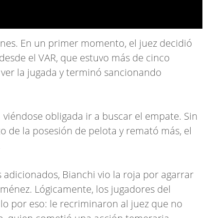
nes. En un primer momento, el juez decidió
o desde el VAR, que estuvo más de cinco
a ver la jugada y terminó sancionando
a viéndose obligada ir a buscar el empate. Sin
o de la posesión de pelota y remató más, el
.
s adicionados, Bianchi vio la roja por agarrar
Giménez. Lógicamente, los jugadores del
o por eso: le recriminaron al juez que no