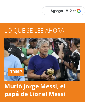
Agregar LV12 en
LO QUE SE LEE AHORA
DEPORTES
Murió Jorge Messi, el
papá de Lionel Messi