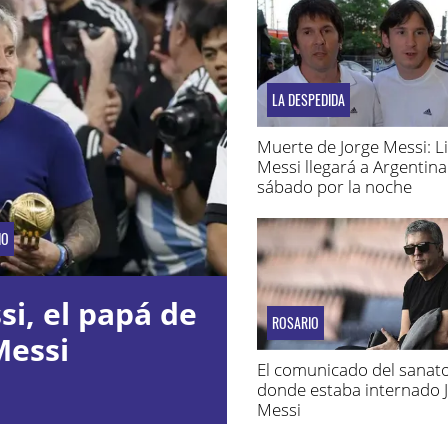
LA DESPEDIDA
Muerte de Jorge Messi: L
Messi llegará a Argentina
sábado por la noche
IO
i, el papá de
ROSARIO
Messi
El comunicado del sanato
donde estaba internado 
Messi