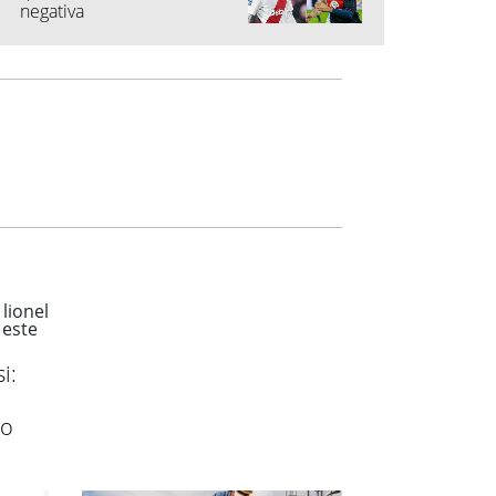
negativa
i:
a
do