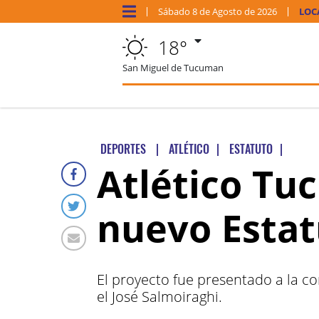
Sábado
8 de
Agosto
de 2026
LOC
18°
San Miguel de Tucuman
DEPORTES
|
ATLÉTICO
|
ESTATUTO
|
Atlético Tu
nuevo Estat
El proyecto fue presentado a la co
el José Salmoiraghi.