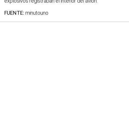
explosivos registraban el interior del avión.
FUENTE:
minutouno