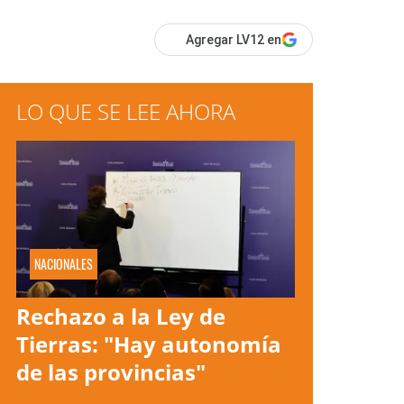
Agregar LV12 en
LO QUE SE LEE AHORA
NACIONALES
Rechazo a la Ley de
Tierras: "Hay autonomía
de las provincias"