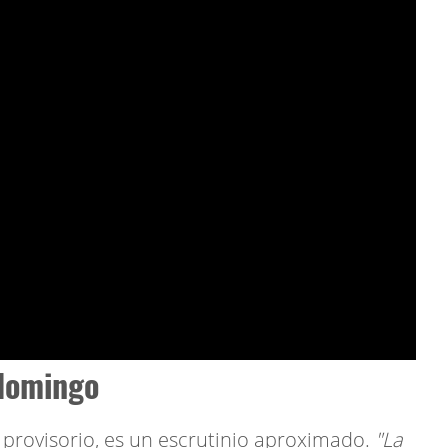
 domingo
l provisorio, es un escrutinio aproximado.
"La