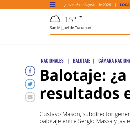
Jueves
6 de
Agosto
de 2026
LOCA
15°
San Miguel de Tucuman
NACIONALES
|
BALOTAJE
|
CÁMARA NACIONA
Balotaje: ¿
resultados 
Gustavo Mason, subdirector genera
balotaje entre Sergio Massa y Javie