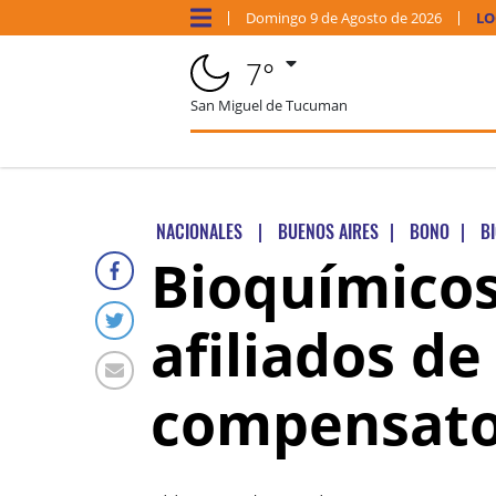
Domingo
9 de
Agosto
de 2026
LO
7°
San Miguel de Tucuman
NACIONALES
|
BUENOS AIRES
|
BONO
|
B
Bioquímicos
afiliados d
compensato