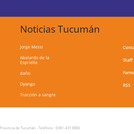
Noticias Tucumán
Jorge Messi
Cont
Abelardo de la
Staff
Espriella
Farma
daño
Dyango
RSS
Tracción a sangre
 Provincia de Tucumán
- Teléfono :
0381-4313800