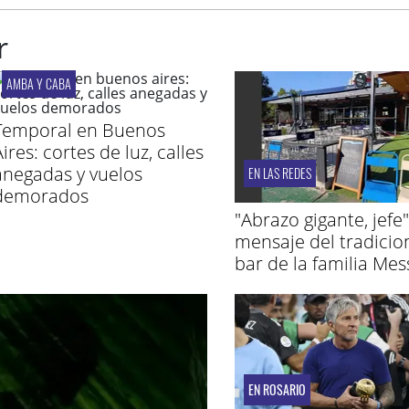
r
AMBA Y CABA
Temporal en Buenos
ires: cortes de luz, calles
anegadas y vuelos
EN LAS REDES
demorados
"Abrazo gigante, jefe"
mensaje del tradicio
bar de la familia Mes
EN ROSARIO