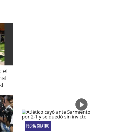
: el
nal
si
FECHA CUATRO