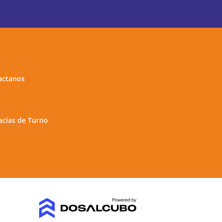
actanos
cias de Turno