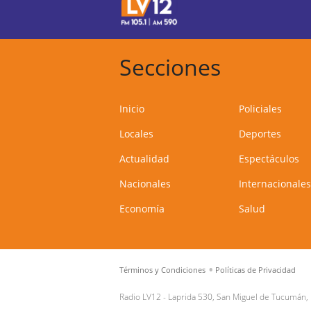
Secciones
Inicio
Policiales
Locales
Deportes
Actualidad
Espectáculos
Nacionales
Internacionales
Economía
Salud
Términos y Condiciones
Políticas de Privacidad
Radio LV12 -
Laprida 530, San Miguel de Tucumán,