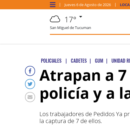
Jueves
6 de
Agosto
de 2026
LOCA
17°
San Miguel de Tucuman
POLICIALES
|
CADETES
|
GUM
|
UNIDAD R
Atrapan a 7
policía y a 
Los trabajadores de Pedidos Ya pr
la captura de 7 de ellos.