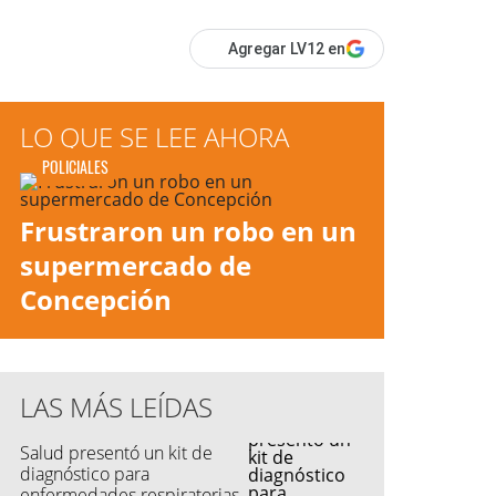
Agregar LV12 en
LO QUE SE LEE AHORA
POLICIALES
Frustraron un robo en un
supermercado de
Concepción
LAS MÁS LEÍDAS
Salud presentó un kit de
diagnóstico para
enfermedades respiratorias