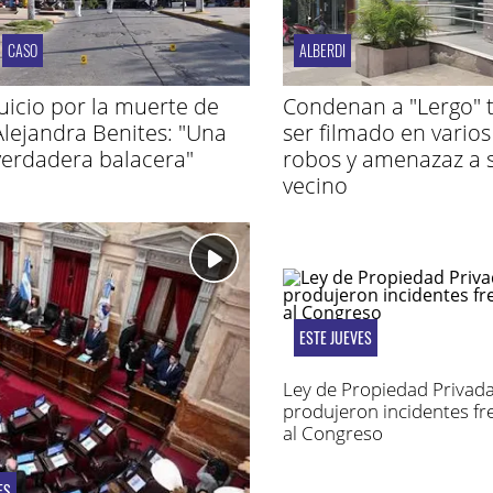
CASO
ALBERDI
Juicio por la muerte de
Condenan a "Lergo" t
Alejandra Benites: "Una
ser filmado en varios
verdadera balacera"
robos y amenazaz a 
vecino
ESTE JUEVES
Ley de Propiedad Privada
produjeron incidentes fr
al Congreso
ES