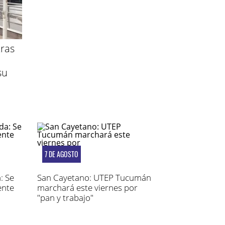
ras
su
7 DE AGOSTO
: Se
San Cayetano: UTEP Tucumán
ente
marchará este viernes por
"pan y trabajo"