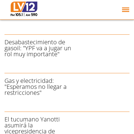
Gasoil: se espera en julio
la llegada de ocho
barcos
Desabastecimiento de
gasoil: "YPF va a jugar un
rol muy importante"
Gas y electricidad:
"Esperamos no llegar a
restricciones"
El tucumano Yanotti
asumirá la
vicepresidencia de