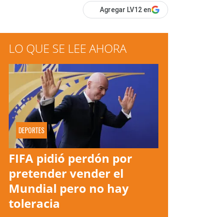
Agregar LV12 en
LO QUE SE LEE AHORA
DEPORTES
FIFA pidió perdón por
pretender vender el
Mundial pero no hay
toleracia