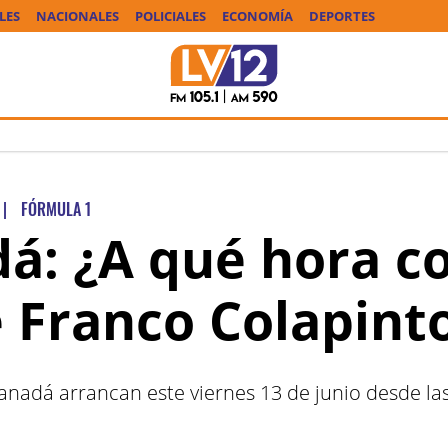
LES
NACIONALES
POLICIALES
ECONOMÍA
DEPORTES
|
FÓRMULA 1
á: ¿A qué hora c
e Franco Colapint
nadá arrancan este viernes 13 de junio desde las