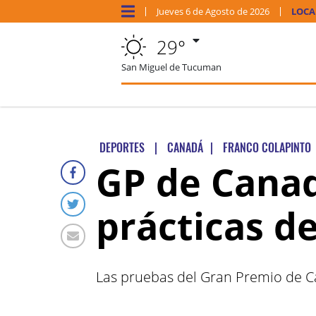
Jueves
6 de
Agosto
de 2026
LOCA
29°
San Miguel de Tucuman
DEPORTES
|
CANADÁ
|
FRANCO COLAPINTO
GP de Canad
prácticas d
Las pruebas del Gran Premio de Ca