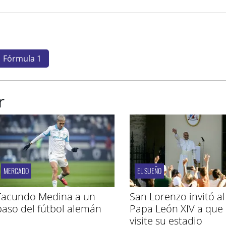
Fórmula 1
r
MERCADO
EL SUEÑO
Facundo Medina a un
San Lorenzo invitó al
paso del fútbol alemán
Papa León XIV a que
visite su estadio