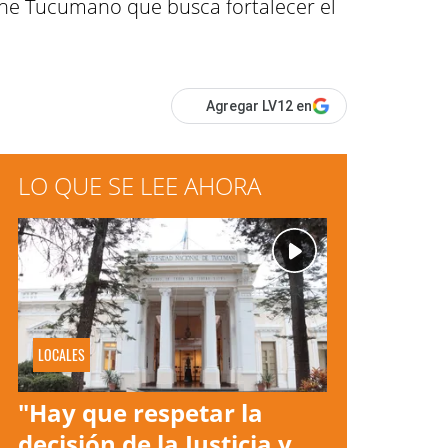
Cine Tucumano que busca fortalecer el
Agregar LV12 en
LO QUE SE LEE AHORA
LOCALES
"Hay que respetar la
decisión de la Justicia y