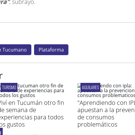
ra"
, subrayó.
e Tucumano
Plataforma
r
TURISMO
AGUILARES
Viví en Tucumán otro fin
"Aprendiendo con IP
de semana de
apuestan a la preven
experiencias para todos
de consumos
los gustos
problemáticos
O