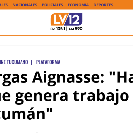
ALES
NACIONALES
POLICIALES
ECONOMÍA
DEPORTES
INE TUCUMANO
|
PLATAFORMA
rgas Aignasse: "H
ue genera trabajo
cumán"