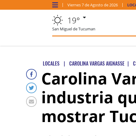
Viernes
7 de
Agosto
de 2026
LOC
19°
San Miguel de Tucuman
LOCALES
|
CAROLINA VARGAS AIGNASSE
|
C
Carolina Va
industria q
mostrar Tu