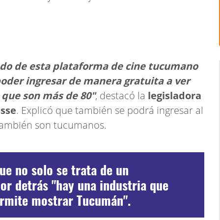
ado de esta plataforma de cine tucumano
poder ingresar de manera gratuita a ver
 que son más de 80"
, destacó la
legisladora
asse
. Explicó que también se podrá ingresar al
e también son tucumanos.
ue no solo se trata de un
or detrás "hay una industria que
permite mostrar Tucumán".