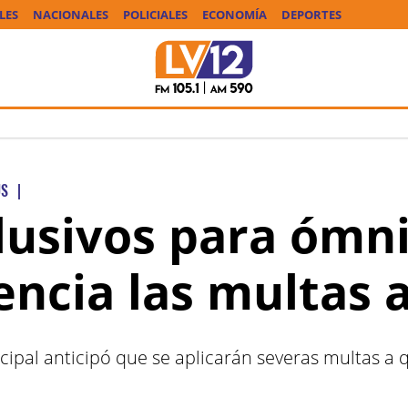
LES
NACIONALES
POLICIALES
ECONOMÍA
DEPORTES
US
|
lusivos para ómni
encia las multas a
ipal anticipó que se aplicarán severas multas a q