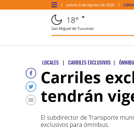
Jueves
6 de
Agosto
de 2026
LOCA
18°
San Miguel de Tucuman
LOCALES
|
CARRILES EXCLUSIVOS
|
ÓMNIB
Carriles exc
tendrán vig
El subdirector de Transporte munic
exclusivos para ómnibus.