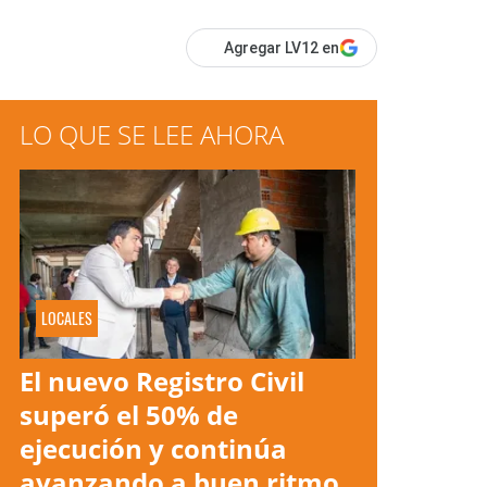
Agregar LV12 en
LO QUE SE LEE AHORA
LOCALES
El nuevo Registro Civil
superó el 50% de
ejecución y continúa
avanzando a buen ritmo