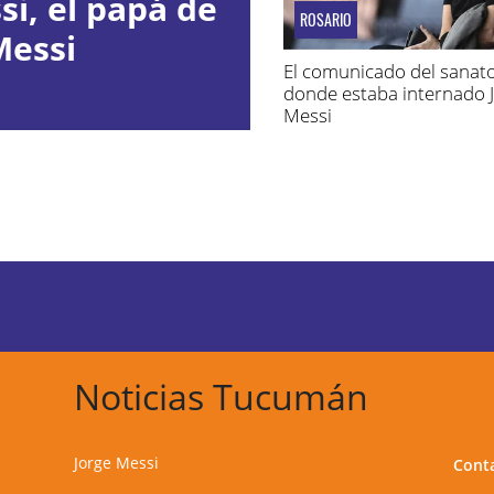
i, el papá de
ROSARIO
Messi
El comunicado del sanato
donde estaba internado 
Messi
Noticias Tucumán
Jorge Messi
Cont