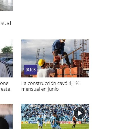
sual
DATOS
ionel
La construcción cayó 4,1%
 este
mensual en junio