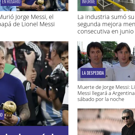
EN ROSARIO
INFORME
Murió Jorge Messi, el
La industria sumó su
papá de Lionel Messi
segunda mejora men
consecutiva en junio
LA DESPEDIDA
Muerte de Jorge Messi: L
Messi llegará a Argentina
sábado por la noche
IO