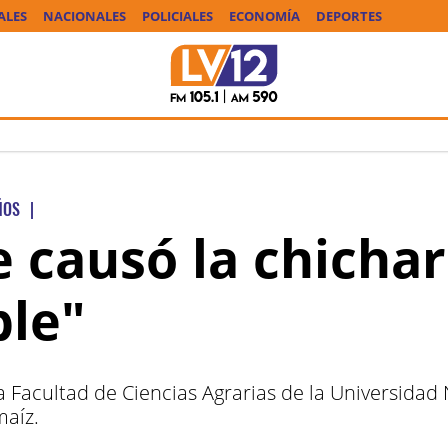
ALES
NACIONALES
POLICIALES
ECONOMÍA
DEPORTES
ÑOS
|
 causó la chichar
ble"
a Facultad de Ciencias Agrarias de la Universida
maíz.