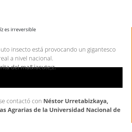
nuto insecto está provocando un gigantesco
al a nivel nacional.
 se contactó con
Néstor Urretabizkaya,
as Agrarias de la Universidad Nacional de