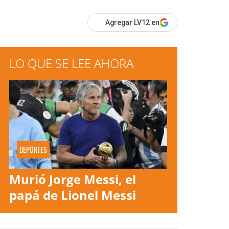
Agregar LV12 en
LO QUE SE LEE AHORA
DEPORTES
Murió Jorge Messi, el
papá de Lionel Messi