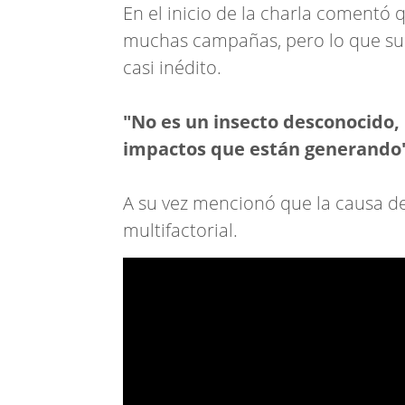
En el inicio de la charla comentó 
muchas campañas, pero lo que su
casi inédito.
"No es un insecto desconocido, 
impactos que están generando
A su vez mencionó que la causa de
multifactorial.