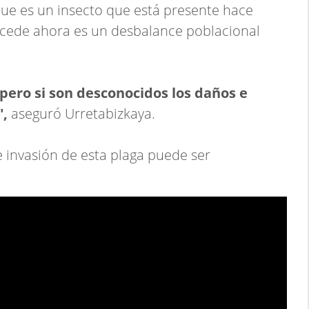
que es un insecto que está presente hace
cede ahora es un desbalance poblacional
pero si son desconocidos los daños e
",
aseguró Urretabizkaya.
 invasión de esta plaga puede ser