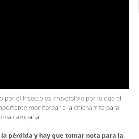
or el insecto es irreversible por lo que el
mportante monitorear a la chicharrita para
óxima campaña.
 la pérdida y hay que tomar nota para la