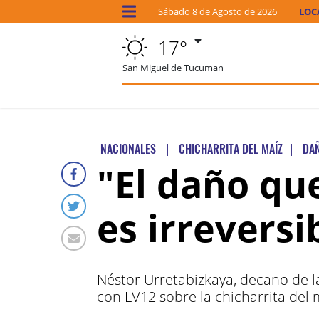
Sábado
8 de
Agosto
de 2026
LOC
17°
San Miguel de Tucuman
NACIONALES
|
CHICHARRITA DEL MAÍZ
|
DA
"El daño que
es irreversi
Néstor Urretabizkaya, decano de l
con LV12 sobre la chicharrita del 