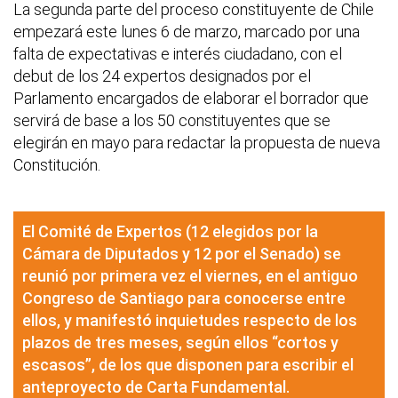
La segunda parte del proceso constituyente de Chile
empezará este lunes 6 de marzo, marcado por una
falta de expectativas e interés ciudadano, con el
debut de los 24 expertos designados por el
Parlamento encargados de elaborar el borrador que
servirá de base a los 50 constituyentes que se
elegirán en mayo para redactar la propuesta de nueva
Constitución.
El Comité de Expertos (12 elegidos por la
Cámara de Diputados y 12 por el Senado) se
reunió por primera vez el viernes, en el antiguo
Congreso de Santiago para conocerse entre
ellos, y manifestó inquietudes respecto de los
plazos de tres meses, según ellos “cortos y
escasos”, de los que disponen para escribir el
anteproyecto de Carta Fundamental.