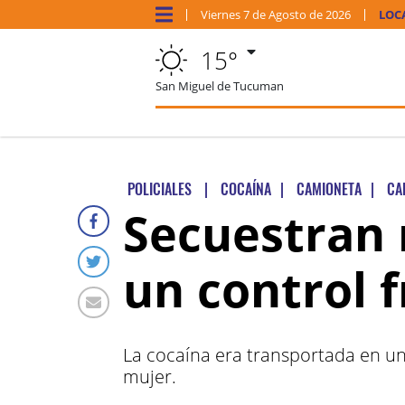
Viernes
7 de
Agosto
de 2026
LOC
15°
San Miguel de Tucuman
POLICIALES
|
COCAÍNA
|
CAMIONETA
|
CA
Secuestran 
un control f
La cocaína era transportada en un
mujer.