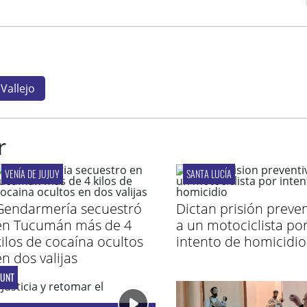
Vallejo
r
VENÍA DE JUJUY
SANTA LUCÍA
Gendarmería secuestró
Dictan prisión preven
en Tucumán más de 4
a un motociclista po
kilos de cocaína ocultos
intento de homicidio
en dos valijas
 UNT