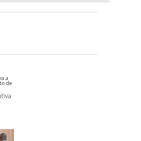
tiva
r