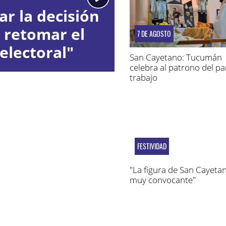
r la decisión
y retomar el
7 DE AGOSTO
electoral"
San Cayetano: Tucumán
celebra al patrono del pan
trabajo
FESTIVIDAD
"La figura de San Cayeta
muy convocante"