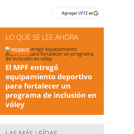
Agregar LV12 en
LO QUE SE LEE AHORA
POLICIALES
El MPF entregó
equipamiento deportivo
para fortalecer un
programa de inclusión en
vóley
LAS MÁS LEÍDAS