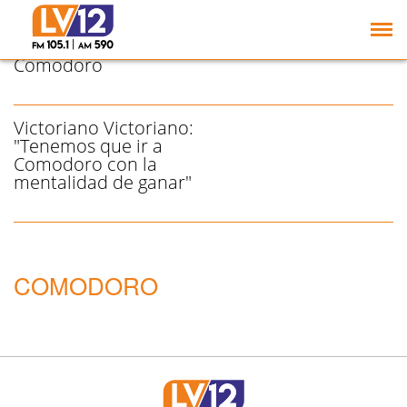
Tucumán dice presente
en el Campeonato
Argentino Sub-16 en
Comodoro
Victoriano Victoriano:
"Tenemos que ir a
Comodoro con la
mentalidad de ganar"
COMODORO