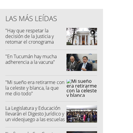
LAS MÁS LEÍDAS
"Hay que respetar la
decisión de la Justicia y
retomar el cronograma
electoral"
"En Tucumán hay mucha
adherencia a la vacuna"
"Mi sueño era retirarme con
la celeste y blanca, la que
me dio todo"
La Legislatura y Educación
llevarán el Digesto Jurídico y
un videojuego a las escuelas