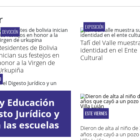
r
EXPOSICIÓN
DEVOCIÓN
Tafí del Valle muestr
Residentes de Bolivia
identidad en el Ente
inician sus festejos en
Cultural
honor a la Virgen de
Urkupiña
O
y Educación
to Jurídico y
ESTE VIERNES
 las escuelas
Dieron de alta al niño de
años que cayó a un pozo