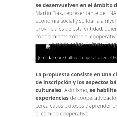
se desenvuelven en el ámbito de
Martín Flax, representante del INA
economía social y solidaria a niv
provinciales de esta entidad, qui
conocimiento sobre el cooperativi
Jornada sobre Cultura Cooperativa en el E
La propuesta consiste en una c
de inscripción y los aspectos bá
culturales
. Asimismo,
se habilit
experiencias
de cooperativizació
cerca casos exitosos y aprender d
el camino cooperativo.