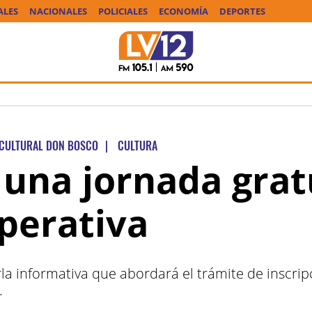
ALES
NACIONALES
POLICIALES
ECONOMÍA
DEPORTES
 CULTURAL DON BOSCO
|
CULTURA
á una jornada grat
perativa
a informativa que abordará el trámite de inscripc
.