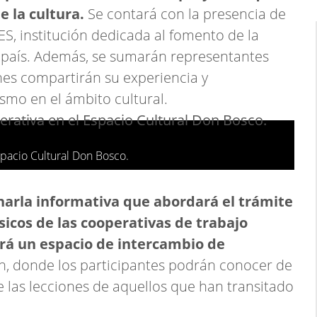
 la cultura.
Se contará con la presencia de
ES, institución dedicada al fomento de la
el país. Además, se sumarán representantes
enes compartirán su experiencia y
smo en el ámbito cultural.
spacio Cultural Don Bosco.
harla informativa que abordará el trámite
sicos de las cooperativas de trabajo
ará un espacio de intercambio de
n, donde los participantes podrán conocer de
e las lecciones de aquellos que han transitado