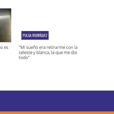
PULGA RODRÍGUEZ
no es
"Mi sueño era retirarme con la
celeste y blanca, la que me dio
todo"