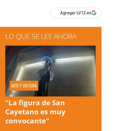
Agregar LV12 en
LO QUE SE LEE AHORA
ARTE Y CULTURA
"La figura de San
Cayetano es muy
convocante"