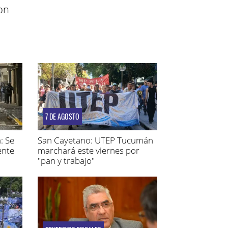
on
7 DE AGOSTO
: Se
San Cayetano: UTEP Tucumán
ente
marchará este viernes por
"pan y trabajo"