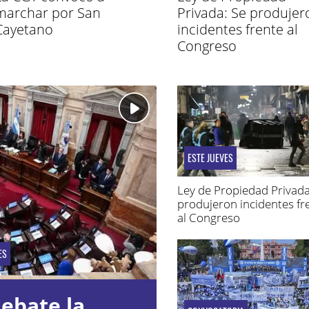
marchar por San
Privada: Se produjer
Cayetano
incidentes frente al
Congreso
ESTE JUEVES
Ley de Propiedad Privada
produjeron incidentes fr
al Congreso
ES
ebate la