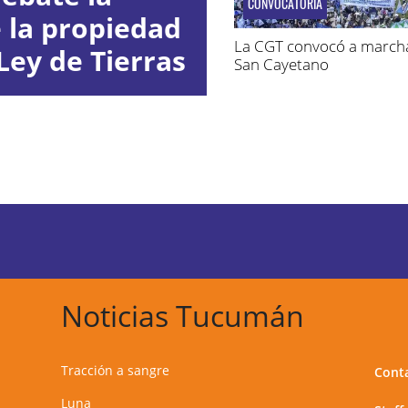
CONVOCATORIA
e la propiedad
La CGT convocó a march
Ley de Tierras
San Cayetano
Noticias Tucumán
Tracción a sangre
Cont
Luna