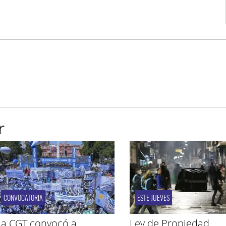
r
CONVOCATORIA
ESTE JUEVES
La CGT convocó a
Ley de Propiedad