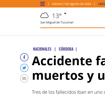
Viernes
7 de
Agosto
de 2026
LOC
13°
San Miguel de Tucuman
NACIONALES
|
CÓRDOBA
|
Accidente f
muertos y u
Tres de los fallecidos iban en uno