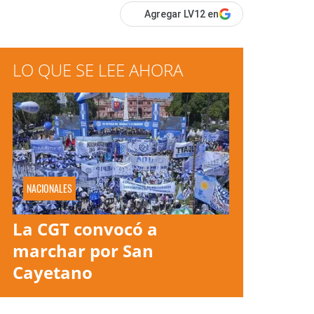
Agregar LV12 en
LO QUE SE LEE AHORA
NACIONALES
La CGT convocó a
marchar por San
Cayetano