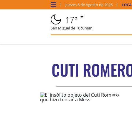
Jueves
6 de
Agosto
de 2026
LOCA
17°
San Miguel de Tucuman
CUTI ROMER