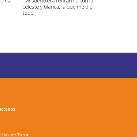
no es
"Mi sueño era retirarme con la
celeste y blanca, la que me dio
todo"
actanos
cias de Turno