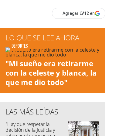
Agregar LV12 en
LO QUE SE LEE AHORA
DEPORTES
"Mi sueño era retirarme
con la celeste y blanca, la
que me dio todo"
LAS MÁS LEÍDAS
"Hay que respetar la
decisión de la Justicia y
retomar el cronograma