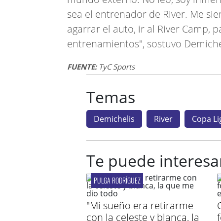
sea el entrenador de River. Me sien
agarrar el auto, ir al River Camp,
entrenamientos", sostuvo Demiche
FUENTE:
TyC Sports
Temas
Demichelis
River
Copa Li
Te puede interesa
PULGA RODRÍGUEZ
"Mi sueño era retirarme
con la celeste y blanca, la