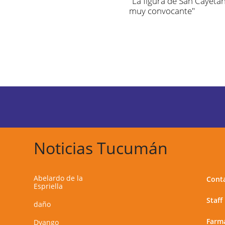
"La figura de San Cayeta
muy convocante"
Noticias Tucumán
Abelardo de la
Cont
Espriella
Staff
daño
Farma
Dyango