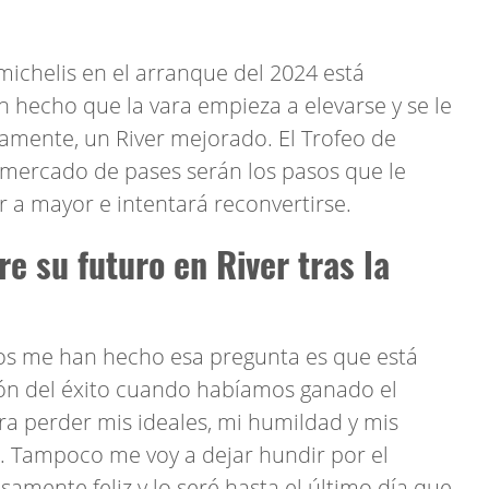
ichelis en el arranque del 2024 está
 hecho que la vara empieza a elevarse y se le
namente, un River mejorado. El Trofeo de
mercado de pases serán los pasos que le
r a mayor e intentará reconvertirse.
e su futuro en River tras la
tos me han hecho esa pregunta es que está
lón del éxito cuando habíamos ganado el
a perder mis ideales, mi humildad y mis
. Tampoco me voy a dejar hundir por el
amente feliz y lo seré hasta el último día que