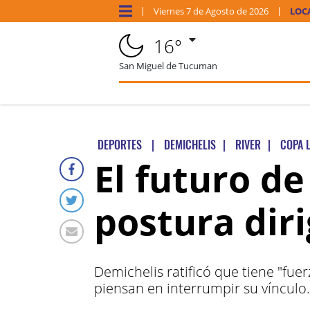
Viernes
7 de
Agosto
de 2026
LOC
16°
San Miguel de Tucuman
DEPORTES
|
DEMICHELIS
|
RIVER
|
COPA 
El futuro de
postura diri
Demichelis ratificó que tiene "fue
piensan en interrumpir su vínculo.