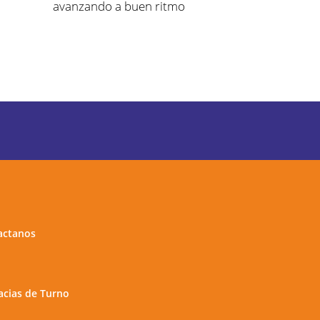
avanzando a buen ritmo
actanos
cias de Turno