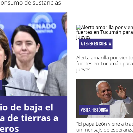
consumo de sustancias
A TENER EN CUENTA
Alerta amarilla por vient
fuertes en Tucumán para
jueves
S
io de baja el
VISITA HISTÓRICA
a de tierras a
"El papa León viene a tr
jeros
un mensaje de esperanz