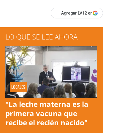
Agregar LV12 en
LO QUE SE LEE AHORA
LOCALES
"La leche materna es la
primera vacuna que
recibe el recién nacido"