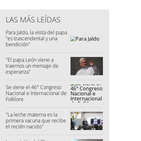
LAS MÁS LEÍDAS
Para Jaldo, la visita del papa
"es trascendental y una
bendición"
"El papa León viene a
traernos un mensaje de
esperanza"
Se viene el 46° Congreso
Nacional e Internacional de
Folklore
"La leche materna es la
primera vacuna que recibe
el recién nacido"