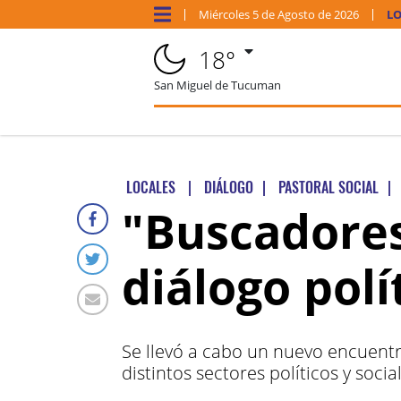
Miércoles
5 de
Agosto
de 2026
LO
18°
San Miguel de Tucuman
LOCALES
|
DIÁLOGO
|
PASTORAL SOCIAL
|
"Buscadores
diálogo polí
Se llevó a cabo un nuevo encuentr
distintos sectores políticos y socia