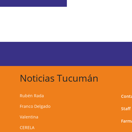
Noticias Tucumán
Rubén Rada
Cont
Franco Delgado
Staff
Valentina
Farma
CERELA