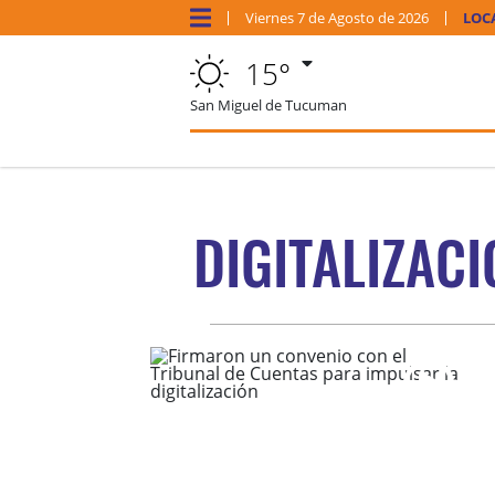
Viernes
7 de
Agosto
de 2026
LOC
15°
San Miguel de Tucuman
DIGITALIZACI