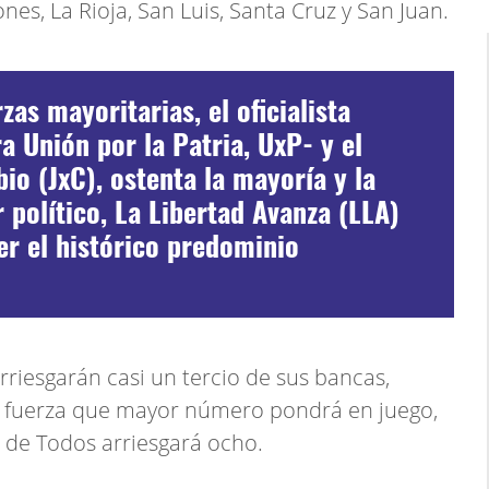
nes, La Rioja, San Luis, Santa Cruz y San Juan.
zas mayoritarias, el oficialista
a Unión por la Patria, UxP- y el
io (JxC), ostenta la mayoría y la
 político, La Libertad Avanza (LLA)
er el histórico predominio
arriesgarán casi un tercio de sus bancas,
a fuerza que mayor número pondrá en juego,
e de Todos arriesgará ocho.