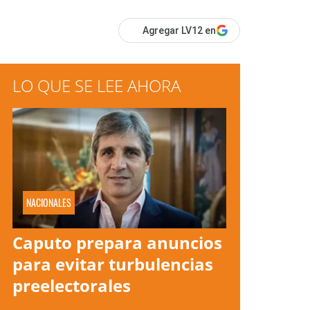
Agregar LV12 en
LO QUE SE LEE AHORA
NACIONALES
Caputo prepara anuncios
para evitar turbulencias
preelectorales