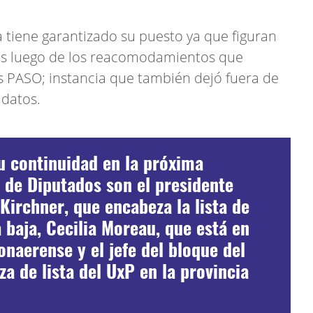
tiene garantizado su puesto ya que figuran
stas luego de los reacomodamientos que
as PASO; instancia que también dejó fuera de
datos.
u continuidad en la próxima
de Diputados son el presidente
Kirchner, que encabeza la lista de
a baja, Cecilia Moreau, que está en
bonaerense y el jefe del bloque del
a de lista del UxP en la provincia