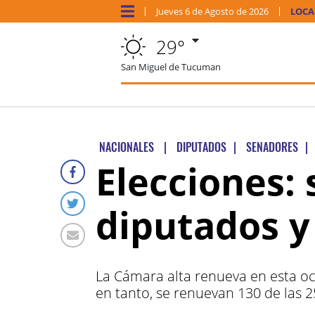
Jueves
6 de
Agosto
de 2026
LOCA
29°
San Miguel de Tucuman
NACIONALES
|
DIPUTADOS
|
SENADORES
|
Elecciones:
diputados y
La Cámara alta renueva en esta oc
en tanto, se renuevan 130 de las 