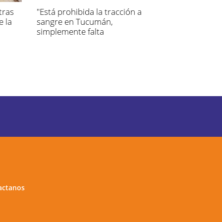
tras
"Está prohibida la tracción a
e la
sangre en Tucumán,
simplemente falta
reglamentarla"
actanos