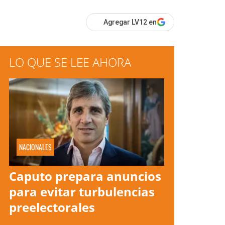
Agregar LV12 en
LO QUE SE LEE AHORA
NACIONALES
Caputo prepara anuncios
para evitar turbulencias
preelectorales