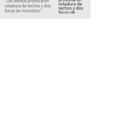
"Los vientos provocaron
voladura de techos y dos
focos de incendios"