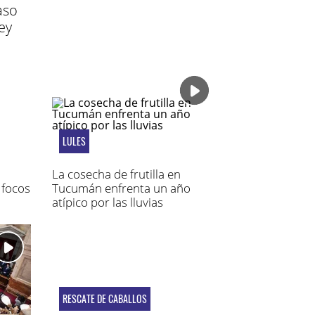
aso
ey
LULES
La cosecha de frutilla en
 focos
Tucumán enfrenta un año
atípico por las lluvias
RESCATE DE CABALLOS