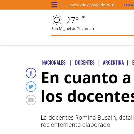
Jueves
6 de
Agosto
de 2026
LOCA
27°
San Miguel de Tucuman
NACIONALES
|
DOCENTES
|
ARGENTINA
|
En cuanto 
los docent
La docentes Romina Busain, detall
recientemente elaborado.