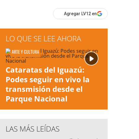
Agregar LV12 en
LO QUE SE LEE AHORA
ARTE Y CULTURA
Cataratas del Iguazú:
Podes seguir en vivo la
transmisión desde el
Parque Nacional
LAS MÁS LEÍDAS