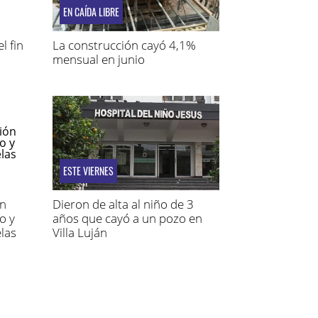
EN CAÍDA LIBRE
l fin
La construcción cayó 4,1%
mensual en junio
ESTE VIERNES
́n
Dieron de alta al niño de 3
o y
años que cayó a un pozo en
las
Villa Luján