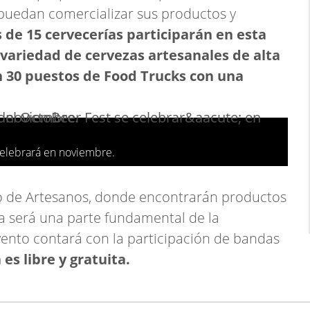
uedan comercializar sus productos y
de 15 cervecerías participarán en esta
 variedad de cervezas artesanales de alta
 30 puestos de Food Trucks con una
celebrará en noviembre.
o de Artesanos, donde encontrarán productos
a será una parte fundamental de la
vento contará con la participación de bandas
es libre y gratuita.