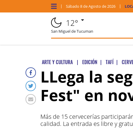
Sábado
8 de
Agosto
de 2026
LOC
12°
San Miguel de Tucuman
ARTE Y CULTURA
|
EDICIÓN
|
TAFÍ
|
CERV
LLega la se
Fest" en no
Más de 15 cervecerías participará
calidad. La entrada es libre y gratu