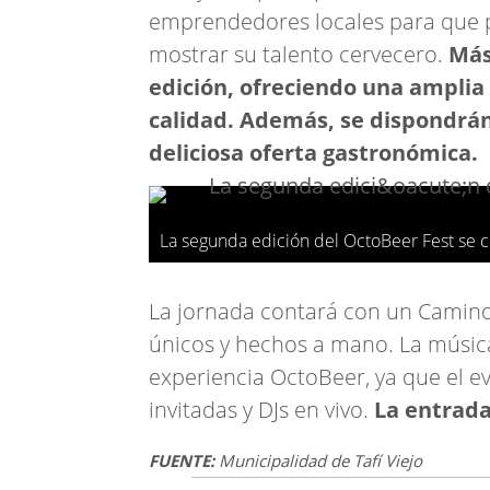
emprendedores locales para que p
mostrar su talento cervecero.
Más 
edición, ofreciendo una amplia
calidad. Además, se dispondrán
deliciosa oferta gastronómica.
La segunda edición del OctoBeer Fest se 
La jornada contará con un Camin
únicos y hechos a mano. La músic
experiencia OctoBeer, ya que el e
invitadas y DJs en vivo.
La entrada 
FUENTE:
Municipalidad de Tafí Viejo