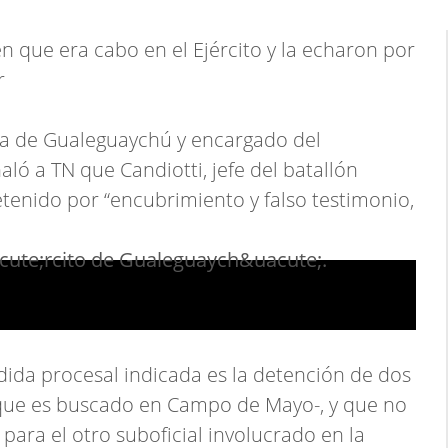
n que era cabo en el Ejército y la echaron por
r
ía de Gualeguaychú y encargado del
aló a TN que Candiotti, jefe del batallón
enido por “encubrimiento y falso testimonio,
dida procesal indicada es la detención de dos
l que es buscado en Campo de Mayo-, y que no
para el otro suboficial involucrado en la