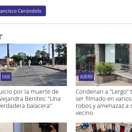
rancisco Cerúndolo
r
CASO
ALBERDI
Juicio por la muerte de
Condenan a "Lergo" t
Alejandra Benites: "Una
ser filmado en varios
verdadera balacera"
robos y amenazaz a 
vecino