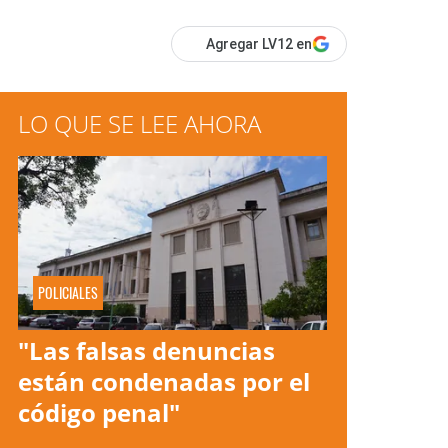
Agregar LV12 en
LO QUE SE LEE AHORA
POLICIALES
"Las falsas denuncias
están condenadas por el
código penal"