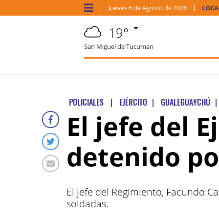
Jueves
6 de
Agosto
de 2026
LOCA
19°
San Miguel de Tucuman
POLICIALES
|
EJÉRCITO
|
GUALEGUAYCHÚ
|
El jefe del 
detenido po
El jefe del Regimiento, Facundo Ca
soldadas.