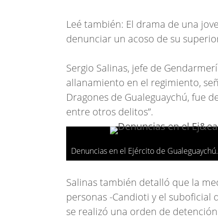
Leé también: El drama de una jove
denunciar un acoso de su superio
Sergio Salinas, jefe de Gendarmer
allanamiento en el regimiento, señ
Dragones de Gualeguaychú, fue det
entre otros delitos”.
Denuncias en el Ejército de Gualeguaychú.
Salinas también detalló que la me
personas -Candioti y el suboficia
se realizó una orden de detención 