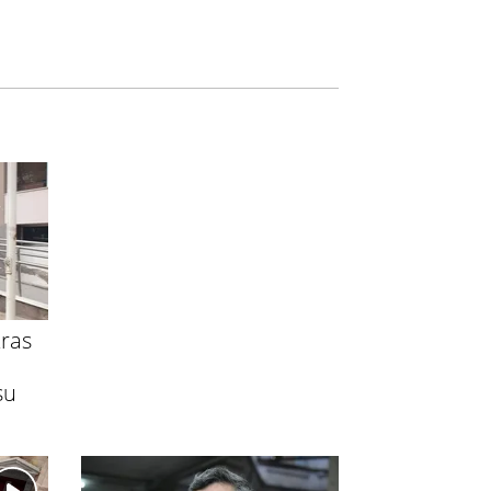
ras
su