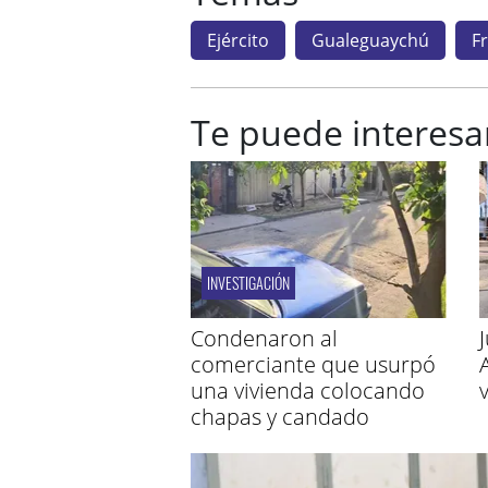
Ejército
Gualeguaychú
F
Te puede interesa
INVESTIGACIÓN
Condenaron al
comerciante que usurpó
una vivienda colocando
chapas y candado