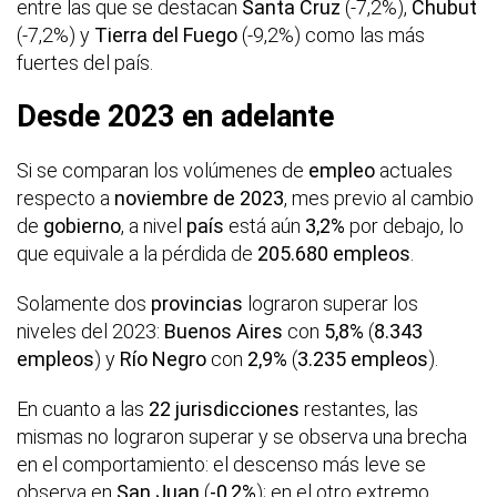
entre las que se destacan
Santa Cruz
(-7,2%),
Chubut
(-7,2%) y
Tierra del Fuego
(-9,2%) como las más
fuertes del país.
Desde 2023 en adelante
Si se comparan los volúmenes de
empleo
actuales
respecto a
noviembre de 2023
, mes previo al cambio
de
gobierno
, a nivel
país
está aún
3,2%
por debajo, lo
que equivale a la pérdida de
205.680 empleos
.
Solamente dos
provincias
lograron superar los
niveles del 2023:
Buenos Aires
con
5,8%
(
8.343
empleos
) y
Río Negro
con
2,9%
(
3.235 empleos
).
En cuanto a las
22 jurisdicciones
restantes, las
mismas no lograron superar y se observa una brecha
en el comportamiento: el descenso más leve se
observa en
San Juan
(
-0,2%
); en el otro extremo,