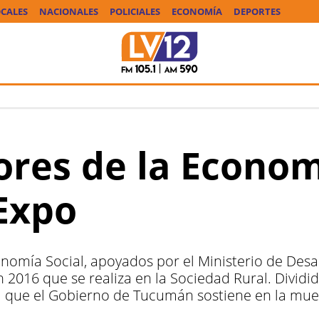
CALES
NACIONALES
POLICIALES
ECONOMÍA
DEPORTES
es de la Economí
 Expo
mía Social, apoyados por el Ministerio de Desarr
016 que se realiza en la Sociedad Rural. Dividido
l que el Gobierno de Tucumán sostiene en la mue