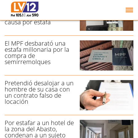
Realizaron
allanamientos y
detenciones en una
causa por estafa
El MPF desbarató una
estafa millonaria por la
compra de
semirremolques
Pretendió desalojar a un
hombre de su casa con
un contrato falso de
locación
Por estafar a un hotel de
la zona del Abasto,
condenan a un sujeto