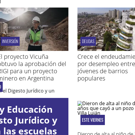
INVERSIÓN
DEUDAS
El proyecto Vicuña
Crece el endeudami
obtuvo la aprobación del
por desempleo entr
RIGI para un proyecto
jóvenes de barrios
minero en Argentina
populares
O
y Educación
to Jurídico y
ESTE VIERNES
 las escuelas
Dieron de alta al niño de