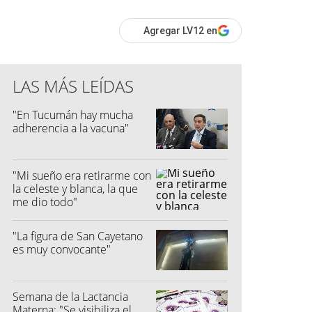
Agregar LV12 en
LAS MÁS LEÍDAS
"En Tucumán hay mucha
adherencia a la vacuna"
"Mi sueño era retirarme con
la celeste y blanca, la que
me dio todo"
"La figura de San Cayetano
es muy convocante"
Semana de la Lactancia
Materna: "Se visibiliza el