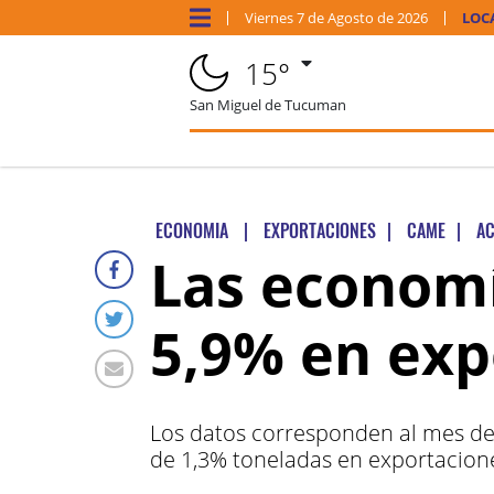
Viernes
7 de
Agosto
de 2026
LOC
15°
San Miguel de Tucuman
ECONOMIA
|
EXPORTACIONES
|
CAME
|
AC
Las economí
5,9% en exp
Los datos corresponden al mes de
de 1,3% toneladas en exportacion