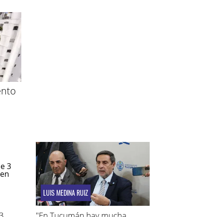
ento
e
LUIS MEDINA RUIZ
 3
"En Tucumán hay mucha