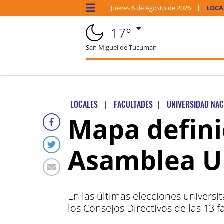
Jueves
6 de
Agosto
de 2026
LOCA
17°
San Miguel de Tucuman
LOCALES
|
FACULTADES
|
UNIVERSIDAD NA
Mapa defini
Asamblea Un
En las últimas elecciones universi
los Consejos Directivos de las 13 f