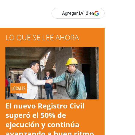
Agregar LV12 en
LO QUE SE LEE AHORA
LOCALES
El nuevo Registro Civil
superó el 50% de
ejecución y continúa
avanzando a buen ritmo