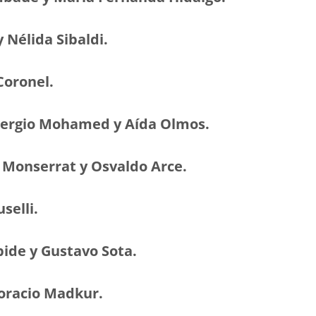
y Nélida Sibaldi.
 Coronel.
 Sergio Mohamed y Aída Olmos.
 Monserrat y Osvaldo Arce.
selli.
pide y Gustavo Sota.
Horacio Madkur.