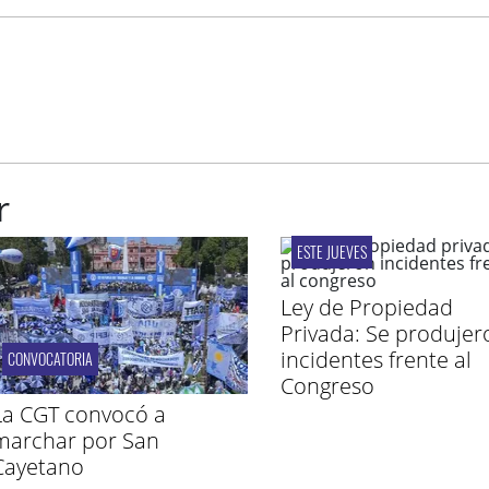
r
ESTE JUEVES
Ley de Propiedad
Privada: Se produjer
incidentes frente al
CONVOCATORIA
Congreso
La CGT convocó a
marchar por San
Cayetano