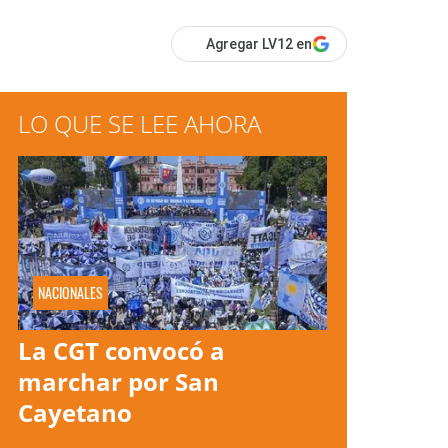
Agregar LV12 en
LO QUE SE LEE AHORA
NACIONALES
La CGT convocó a
marchar por San
Cayetano