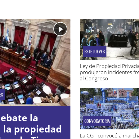
ESTE JUEVES
Ley de Propiedad Privada
produjeron incidentes fr
al Congreso
ES
ebate la
CONVOCATORIA
e la propiedad
La CGT convocó a march