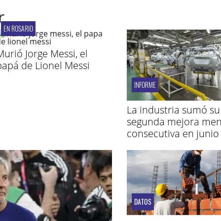
r
EN ROSARIO
Murió Jorge Messi, el
papá de Lionel Messi
INFORME
La industria sumó su
segunda mejora men
consecutiva en junio
DATOS