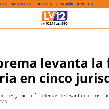
ALES
NACIONALES
POLICIALES
ECONOMÍA
DEPORTES
prema levanta la 
ia en cinco juris
rrientes y Tucumán además de levantamientos parci
oba.