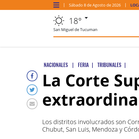
Sábado
8 de
Agosto
de 2026
LOC
18°
San Miguel de Tucuman
NACIONALES
|
FERIA
|
TRIBUNALES
|
La Corte Su
extraordinar
Los distritos involucrados son Co
Chubut, San Luis, Mendoza y Córd