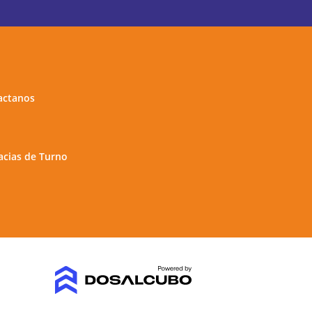
actanos
cias de Turno