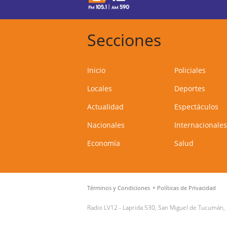
Secciones
Inicio
Policiales
Locales
Deportes
Actualidad
Espectáculos
Nacionales
Internacionales
Economía
Salud
Términos y Condiciones
Políticas de Privacidad
Radio LV12 -
Laprida 530, San Miguel de Tucumán,