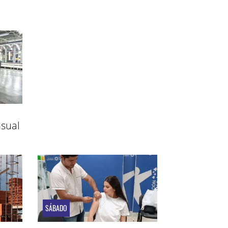
sual
SÁBADO