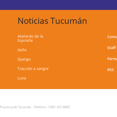
Noticias Tucumán
Abelardo de la
Cont
Espriella
Staff
daño
Farma
Dyango
Tracción a sangre
RSS
Luna
 Provincia de Tucumán
- Teléfono :
0381-4313800