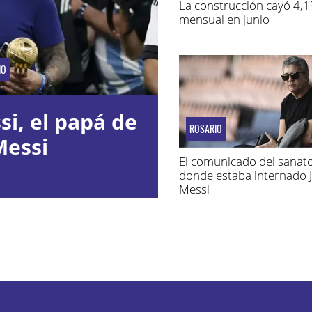
La construcción cayó 4,
mensual en junio
IO
i, el papá de
ROSARIO
Messi
El comunicado del sanato
donde estaba internado 
Messi