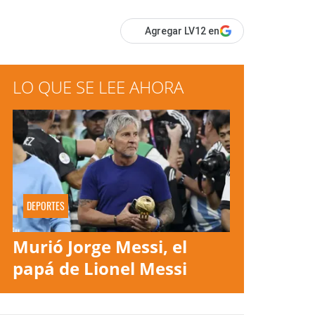
Agregar LV12 en
LO QUE SE LEE AHORA
DEPORTES
Murió Jorge Messi, el
papá de Lionel Messi