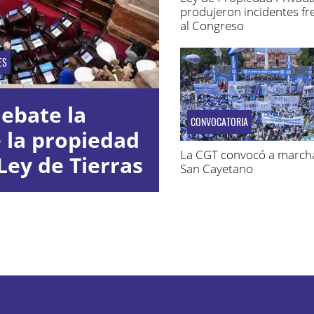
produjeron incidentes fr
al Congreso
ES
ebate la
CONVOCATORIA
e la propiedad
La CGT convocó a march
Ley de Tierras
San Cayetano