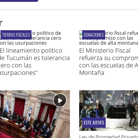
r
TIERRAS FISCALES
DONACIONES
"El lineamiento político
El Ministerio Fiscal
de Tucumán es tolerancia
refuerza su compro
cero con las
con las escuelas de A
usurpaciones"
Montaña
ESTE JUEVES
Ley de Propiedad Privada