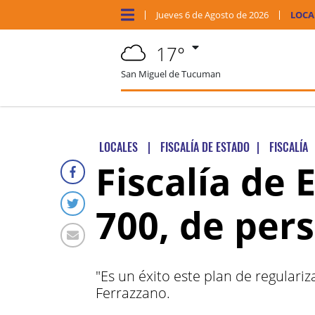
Jueves
6 de
Agosto
de 2026
LOCA
17°
San Miguel de Tucuman
LOCALES
|
FISCALÍA DE ESTADO
|
FISCALÍA
Fiscalía de 
700, de pers
"Es un éxito este plan de regulariz
Ferrazzano.