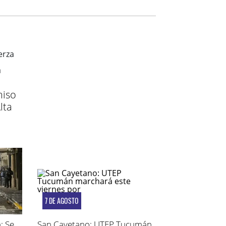
miso
lta
7 DE AGOSTO
: Se
San Cayetano: UTEP Tucumán