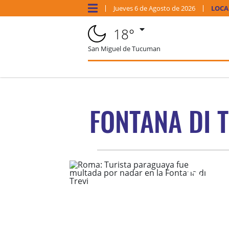
Jueves
6 de
Agosto
de 2026
LOCA
18°
San Miguel de Tucuman
FONTANA DI T