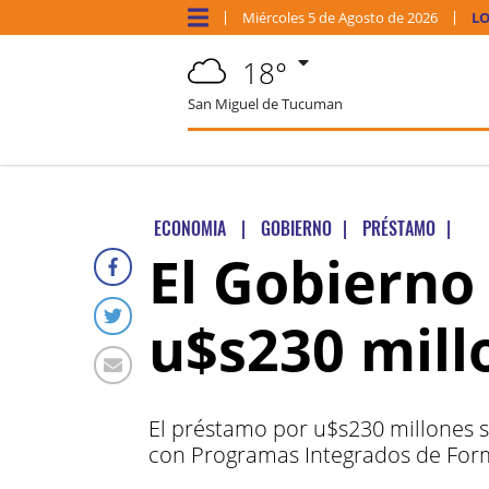
Miércoles
5 de
Agosto
de 2026
LO
18°
San Miguel de Tucuman
ECONOMIA
|
GOBIERNO
|
PRÉSTAMO
|
El Gobierno
u$s230 mill
El préstamo por u$s230 millones s
con Programas Integrados de For