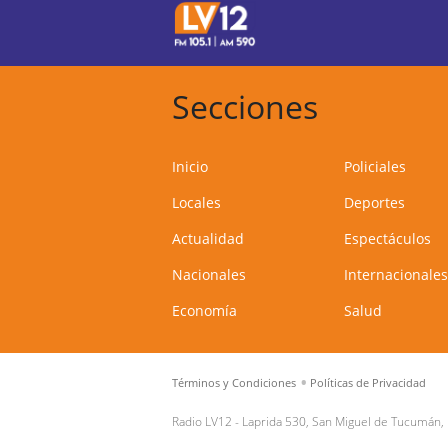
Secciones
Inicio
Policiales
Locales
Deportes
Actualidad
Espectáculos
Nacionales
Internacionales
Economía
Salud
Términos y Condiciones
Políticas de Privacidad
Radio LV12 -
Laprida 530, San Miguel de Tucumán,