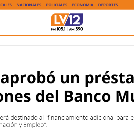
CALES
NACIONALES
POLICIALES
ECONOMÍA
DEPORTES
 aprobó un prést
ones del Banco M
erá destinado al "financiamiento adicional para
mación y Empleo".