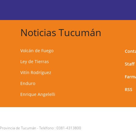
Noticias Tucumán
Volcán de Fuego
Cont
Ley de Tierras
Staff
Vitín Rodríguez
Farma
Enduro
RSS
Enrique Angelelli
 Provincia de Tucumán
- Teléfono :
0381-4313800