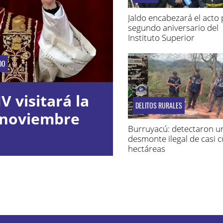
Jaldo encabezará el acto 
segundo aniversario del
Instituto Superior
Penitenciario
DO
V visitará la
DELITOS RURALES
 noviembre
Burruyacú: detectaron u
desmonte ilegal de casi 
hectáreas