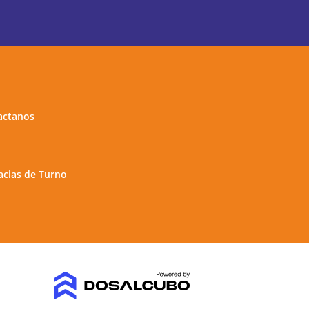
actanos
cias de Turno