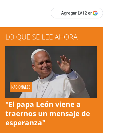
Agregar LV12 en
LO QUE SE LEE AHORA
NACIONALES
"El papa León viene a
traernos un mensaje de
esperanza"