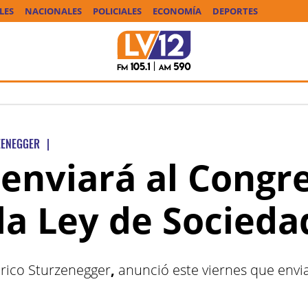
LES
NACIONALES
POLICIALES
ECONOMÍA
DEPORTES
ZENEGGER
|
 enviará al Congre
la Ley de Socieda
erico Sturzenegger
,
anunció este viernes que envia