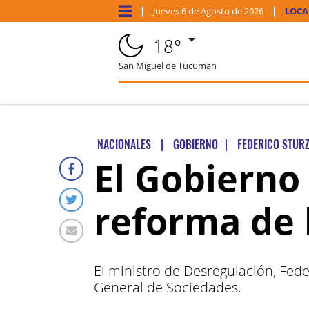
Jueves
6 de
Agosto
de 2026
LOCA
18°
San Miguel de Tucuman
NACIONALES
|
GOBIERNO
|
FEDERICO STUR
El Gobierno
reforma de 
El ministro de Desregulación, Fed
General de Sociedades.