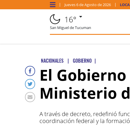
Jueves
6 de
Agosto
de 2026
LOCA
16°
San Miguel de Tucuman
NACIONALES
|
GOBIERNO
|
El Gobierno
Ministerio 
A través de decreto, redefinió fun
coordinación federal y la formació