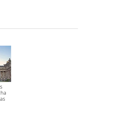
s
cha
ras