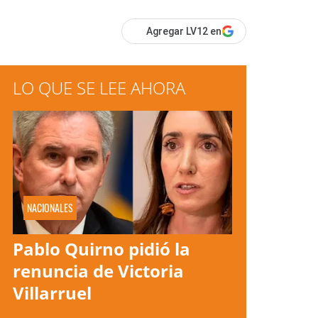
Agregar LV12 en
LO QUE SE LEE AHORA
NACIONALES
Pablo Quirno pidió la
renuncia de Victoria
Villarruel