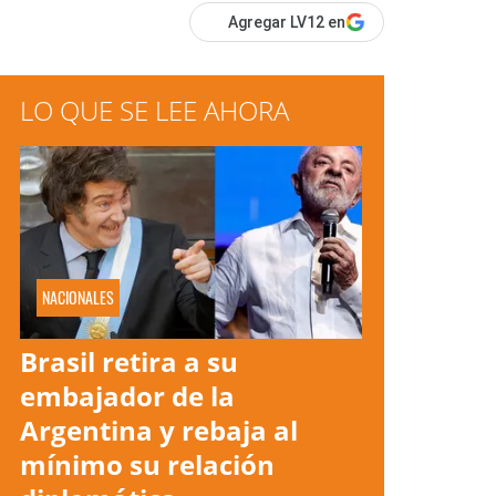
Agregar LV12 en
LO QUE SE LEE AHORA
NACIONALES
Brasil retira a su
embajador de la
Argentina y rebaja al
mínimo su relación