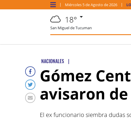
Miércoles
5 de
Agosto
de 2026
LO
18°
San Miguel de Tucuman
NACIONALES
|
Gómez Cent
avisaron de
El ex funcionario siembra dudas so