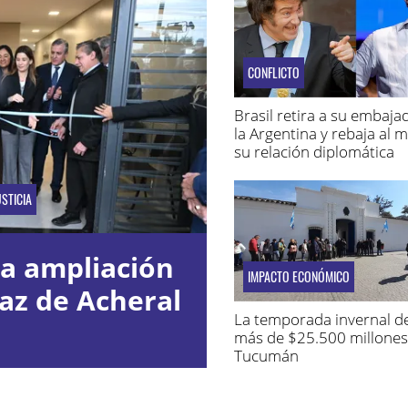
CONFLICTO
Brasil retira a su embaja
la Argentina y rebaja al 
su relación diplomática
STICIA
la ampliación
IMPACTO ECONÓMICO
az de Acheral
La temporada invernal d
más de $25.500 millones
Tucumán