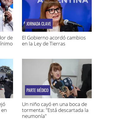
JORNADA CLAVE
dor de
El Gobierno acordó cambios
mínimo
en la Ley de Tierras
PARTE MÉDICO
ejó
Un niño cayó en una boca de
 en
tormenta: "Está descartada la
neumonía"