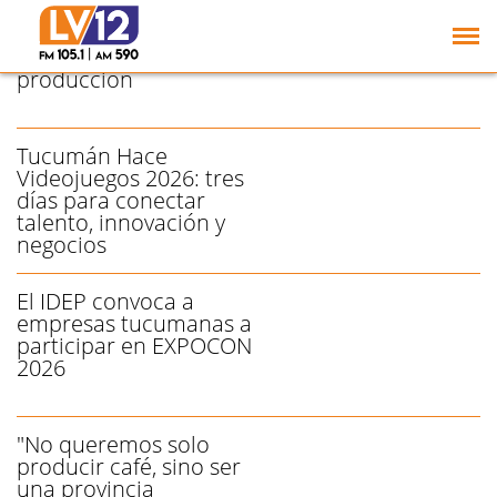
El café tucumano
consolida su potencial
para diversificar la
producción
Tucumán Hace
Videojuegos 2026: tres
días para conectar
talento, innovación y
negocios
El IDEP convoca a
empresas tucumanas a
participar en EXPOCON
2026
"No queremos solo
producir café, sino ser
una provincia