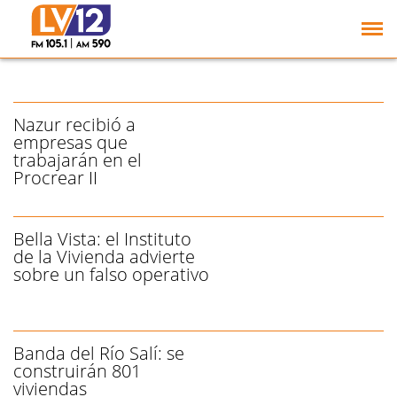
El IPVDU confirmó el
padrón definitivo para el
sorteo de 76 viviendas
Nazur recibió a
empresas que
trabajarán en el
Procrear II
Bella Vista: el Instituto
de la Vivienda advierte
sobre un falso operativo
Banda del Río Salí: se
construirán 801
viviendas