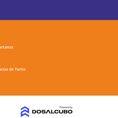
actanos
cias de Turno