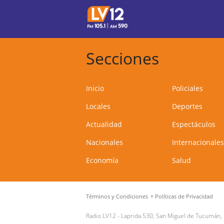
Secciones
Inicio
Policiales
Locales
Deportes
Actualidad
Espectáculos
Nacionales
Internacionales
Economía
Salud
Términos y Condiciones
Políticas de Privacidad
Radio LV12 -
Laprida 530, San Miguel de Tucumán,