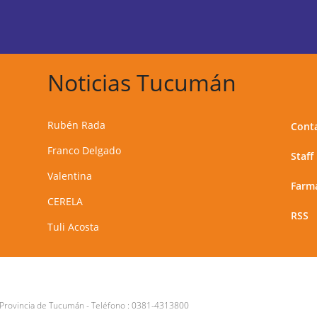
Noticias Tucumán
Rubén Rada
Cont
Franco Delgado
Staff
Valentina
Farma
CERELA
RSS
Tuli Acosta
 Provincia de Tucumán
- Teléfono :
0381-4313800