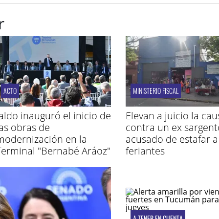
r
ACTO
MINISTERIO FISCAL
Jaldo inauguró el inicio de
Elevan a juicio la cau
las obras de
contra un ex sargent
modernización en la
acusado de estafar a
Terminal "Bernabé Aráoz"
feriantes
A TENER EN CUENTA