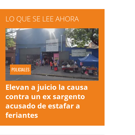
LO QUE SE LEE AHORA
POLICIALES
Elevan a juicio la causa
contra un ex sargento
acusado de estafar a
feriantes