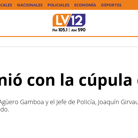
CALES
NACIONALES
POLICIALES
ECONOMÍA
DEPORTES
nió con la cúpula 
Agüero Gamboa y el Jefe de Policía, Joaquín Girvau
ldo.