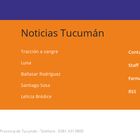
Noticias Tucumán
Tracción a sangre
Cont
Luna
Staff
Baltasar Rodríguez
Farma
Santiago Sosa
RSS
Leticia Brédice
 Provincia de Tucumán
- Teléfono :
0381-4313800