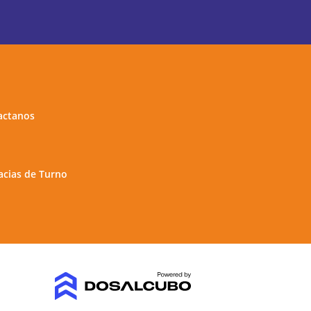
actanos
cias de Turno