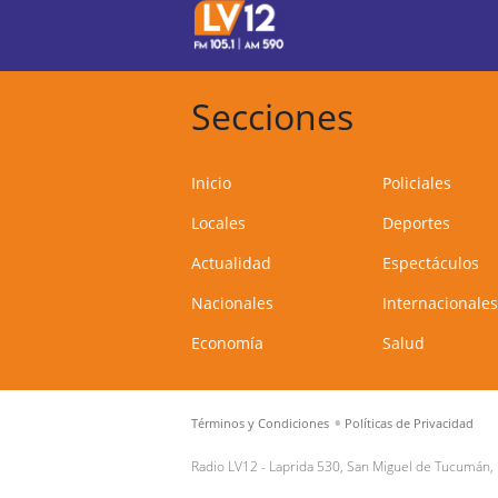
Secciones
Inicio
Policiales
Locales
Deportes
Actualidad
Espectáculos
Nacionales
Internacionales
Economía
Salud
Términos y Condiciones
Políticas de Privacidad
Radio LV12 -
Laprida 530, San Miguel de Tucumán,