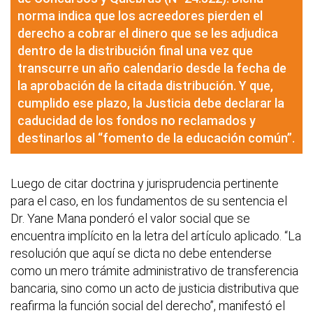
norma indica que los acreedores pierden el
derecho a cobrar el dinero que se les adjudica
dentro de la distribución final una vez que
transcurre un año calendario desde la fecha de
la aprobación de la citada distribución. Y que,
cumplido ese plazo, la Justicia debe declarar la
caducidad de los fondos no reclamados y
destinarlos al “fomento de la educación común”.
Luego de citar doctrina y jurisprudencia pertinente
para el caso, en los fundamentos de su sentencia el
Dr. Yane Mana ponderó el valor social que se
encuentra implícito en la letra del artículo aplicado. “La
resolución que aquí se dicta no debe entenderse
como un mero trámite administrativo de transferencia
bancaria, sino como un acto de justicia distributiva que
reafirma la función social del derecho”, manifestó el