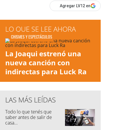
Agregar LV12 en
LO QUE SE LEE AHORA
CHISMES Y ESPECTÁCULOS
La Joaqui estrenó una
nueva canción con
indirectas para Luck Ra
LAS MÁS LEÍDAS
Todo lo que tenés que
saber antes de salir de
casa...