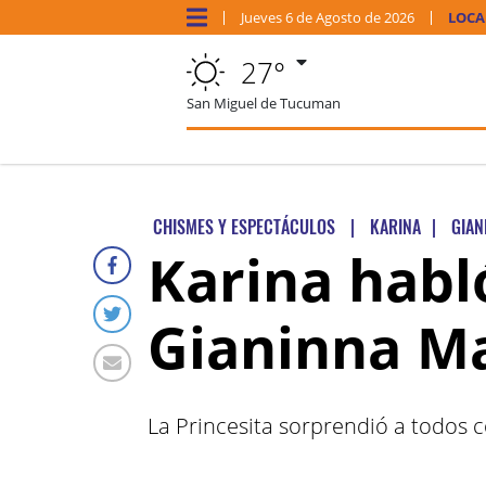
Jueves
6 de
Agosto
de 2026
LOCA
27°
San Miguel de Tucuman
CHISMES Y ESPECTÁCULOS
|
KARINA
|
GIAN
Karina habl
Gianinna M
La Princesita sorprendió a todos 