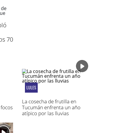
bló
os 70
LULES
La cosecha de frutilla en
 focos
Tucumán enfrenta un año
atípico por las lluvias