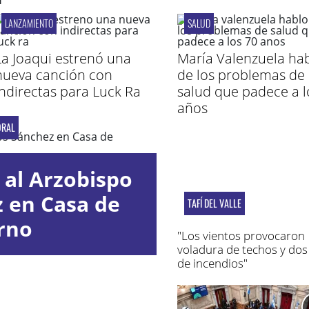
LANZAMIENTO
SALUD
La Joaqui estrenó una
María Valenzuela ha
nueva canción con
de los problemas de
indirectas para Luck Ra
salud que padece a l
años
ORAL
 al Arzobispo
z en Casa de
TAFÍ DEL VALLE
rno
"Los vientos provocaron
voladura de techos y dos
de incendios"