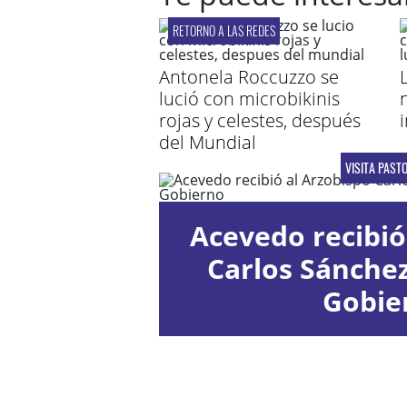
RETORNO A LAS REDES
Antonela Roccuzzo se
lució con microbikinis
rojas y celestes, después
del Mundial
VISITA PAST
Acevedo recibió
Carlos Sánche
Gobie