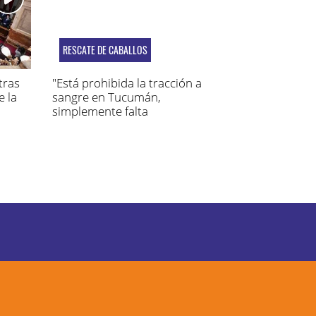
RESCATE DE CABALLOS
tras
"Está prohibida la tracción a
e la
sangre en Tucumán,
simplemente falta
reglamentarla"