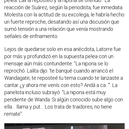
pelea. Lali la reposteó y la nipona se ofendió”. La
reacción de Suárez, según la periodista, fue inmediata.
Molesta con la actitud de su excolega, le habría hecho
un fuerte reproche, desatando así una discusión que
sumó tensión a una relación que venía mostrando
señales de enfriamiento.
Lejos de quedarse solo en esa anécdota, Latorre fue
por más y profundizó en la supuesta pelea con un
mensaje aún más contundente: “La nipona se lo
reprochó. Lalita dijo: ‘te banqué cuando arrancó el
Wandagate, te reposteé tu tema cuando te lanzaste a
cantar ¿y ahora me venís con esto? Andá a ca...’“. La
panelista incluso subrayó: “La nipona está muy
pendiente de Wanda. Si algún conocido sube algo con
ella… llama y put… Los trata de traidores, no tiene
remate”.