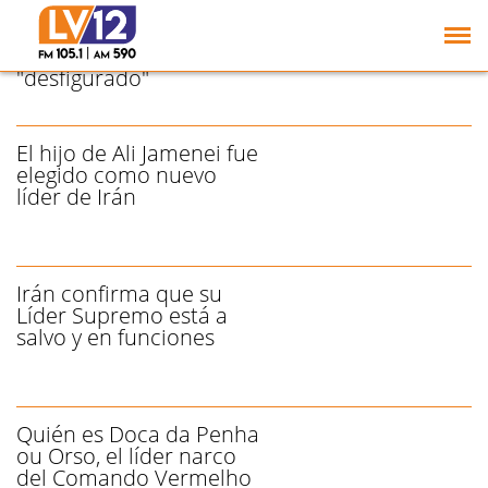
EE.UU. afirma que el
nuevo líder supremo
iraní está "herido" y
"desfigurado"
El hijo de Ali Jamenei fue
elegido como nuevo
líder de Irán
Irán confirma que su
Líder Supremo está a
salvo y en funciones
Quién es Doca da Penha
ou Orso, el líder narco
del Comando Vermelho